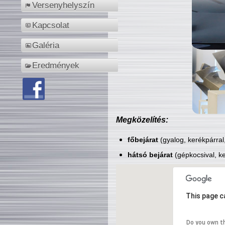
Versenyhelyszín
Kapcsolat
Galéria
Eredmények
Megközelítés:
főbejárat
(gyalog, kerékpárral
hátsó bejárat
(gépkocsival, ke
This page c
Do you own t