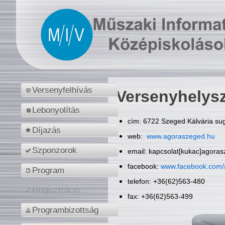
Versenyfelhívás
Versenyhelys
Lebonyolítás
cím: 6722 Szeged Kálvária sug
Díjazás
web:
www.agoraszeged.hu
Szponzorok
email: kapcsolat[kukac]agora
facebook:
www.facebook.com/
Program
telefon: +36(62)563-480
Regisztráció
fax: +36(62)563-499
Programbizottság