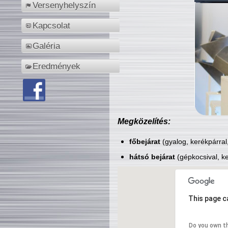
Versenyhelyszín
Kapcsolat
Galéria
Eredmények
Megközelítés:
főbejárat
(gyalog, kerékpárral
hátsó bejárat
(gépkocsival, ke
This page c
Do you own t