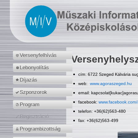
Versenyfelhívás
Versenyhelys
Lebonyolítás
cím: 6722 Szeged Kálvária sug
Díjazás
web:
www.agoraszeged.hu
Szponzorok
email: kapcsolat[kukac]agora
facebook:
www.facebook.com/
Program
telefon: +36(62)563-480
Regisztráció
fax: +36(62)563-499
Programbizottság