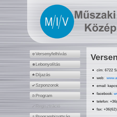
Versenyfelhívás
Versen
Lebonyolítás
cím: 6722 S
Díjazás
web:
www.a
Szponzorok
email: kapc
facebook:
w
Program
telefon: +3
Regisztráció
fax: +36(62
Programbizottság