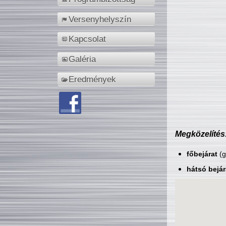
Versenyhelyszín
Kapcsolat
Galéria
Eredmények
Megközelítés
főbejárat
(g
hátsó bejár