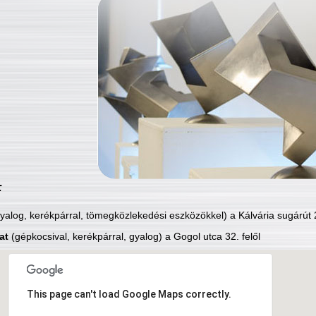
:
yalog, kerékpárral, tömegközlekedési eszközökkel) a Kálvária sugárút 2
at
(gépkocsival, kerékpárral, gyalog) a Gogol utca 32. felől
This page can't load Google Maps correctly.