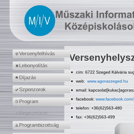
Versenyfelhívás
Versenyhelys
Lebonyolítás
cím: 6722 Szeged Kálvária sug
Díjazás
web:
www.agoraszeged.hu
Szponzorok
email: kapcsolat[kukac]agora
facebook:
www.facebook.com/
Program
telefon: +36(62)563-480
Regisztráció
fax: +36(62)563-499
Programbizottság