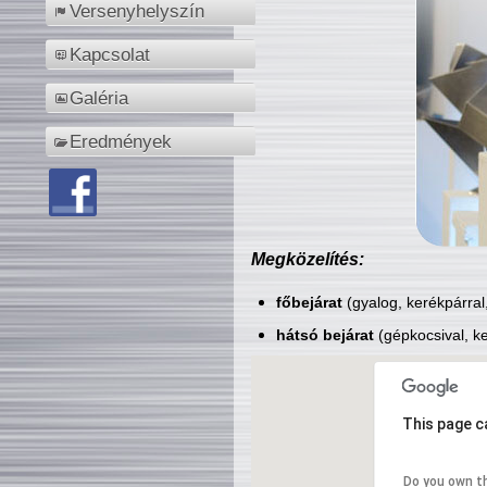
Versenyhelyszín
Kapcsolat
Galéria
Eredmények
Megközelítés:
főbejárat
(gyalog, kerékpárral
hátsó bejárat
(gépkocsival, ke
This page c
Do you own t