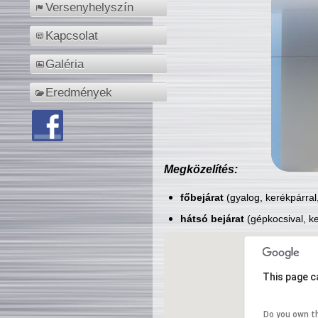
Versenyhelyszín
Kapcsolat
Galéria
Eredmények
Megközelítés:
főbejárat
(gyalog, kerékpárral
hátsó bejárat
(gépkocsival, ke
This page c
Do you own t