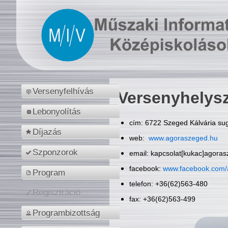
Versenyfelhívás
Versenyhelys
Lebonyolítás
cím: 6722 Szeged Kálvária sug
Díjazás
web:
www.agoraszeged.hu
Szponzorok
email: kapcsolat[kukac]agora
facebook:
www.facebook.com/
Program
telefon: +36(62)563-480
Regisztráció
fax: +36(62)563-499
Programbizottság