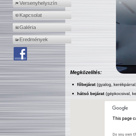
Versenyhelyszín
Kapcsolat
Galéria
Eredmények
Megközelítés:
főbejárat
(gyalog, kerékpárral
hátsó bejárat
(gépkocsival, ke
This page c
Do you own t