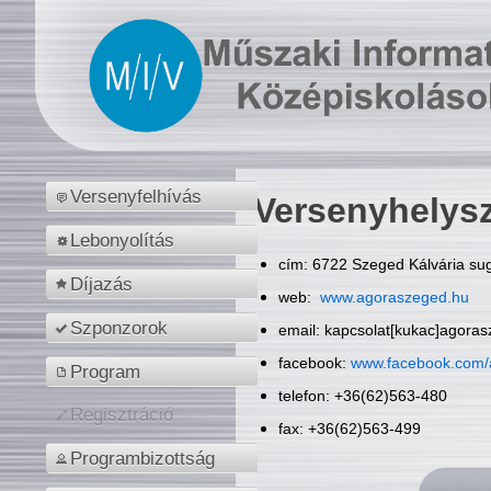
Versenyfelhívás
Versenyhelys
Lebonyolítás
cím: 6722 Szeged Kálvária sug
Díjazás
web:
www.agoraszeged.hu
Szponzorok
email: kapcsolat[kukac]agora
facebook:
www.facebook.com/
Program
telefon: +36(62)563-480
Regisztráció
fax: +36(62)563-499
Programbizottság