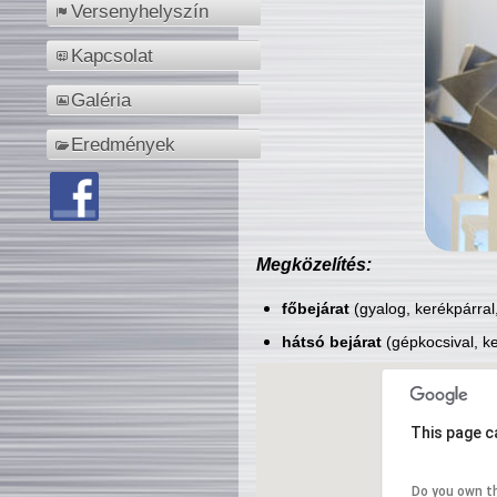
Versenyhelyszín
Kapcsolat
Galéria
Eredmények
Megközelítés:
főbejárat
(gyalog, kerékpárral
hátsó bejárat
(gépkocsival, ke
This page c
Do you own t