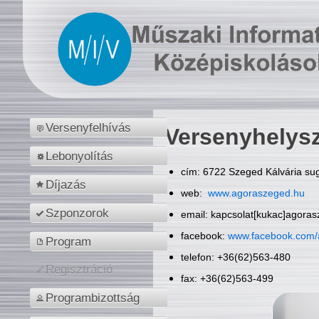
Versenyfelhívás
Versenyhelys
Lebonyolítás
cím: 6722 Szeged Kálvária sug
Díjazás
web:
www.agoraszeged.hu
Szponzorok
email: kapcsolat[kukac]agora
facebook:
www.facebook.com/
Program
telefon: +36(62)563-480
Regisztráció
fax: +36(62)563-499
Programbizottság