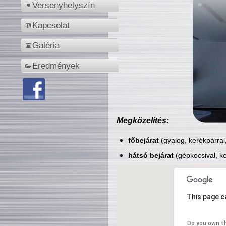
Versenyhelyszín
Kapcsolat
Galéria
Eredmények
Megközelítés:
főbejárat
(gyalog, kerékpárral
hátsó bejárat
(gépkocsival, ke
This page c
Do you own t