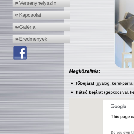
Versenyhelyszín
Kapcsolat
Galéria
Eredmények
Megközelítés:
főbejárat
(gyalog, kerékpárral
hátsó bejárat
(gépkocsival, ke
This page c
Do you own t