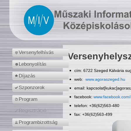
Versenyfelhívás
Versenyhelys
Lebonyolítás
cím: 6722 Szeged Kálvária sug
Díjazás
web:
www.agoraszeged.hu
Szponzorok
email: kapcsolat[kukac]agora
facebook:
www.facebook.com/
Program
telefon: +36(62)563-480
Regisztráció
fax: +36(62)563-499
Programbizottság