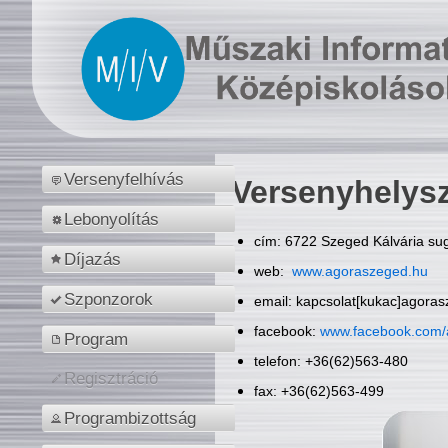
Versenyfelhívás
Versenyhelys
Lebonyolítás
cím: 6722 Szeged Kálvária sug
Díjazás
web:
www.agoraszeged.hu
Szponzorok
email: kapcsolat[kukac]agora
facebook:
www.facebook.com/
Program
telefon: +36(62)563-480
Regisztráció
fax: +36(62)563-499
Programbizottság