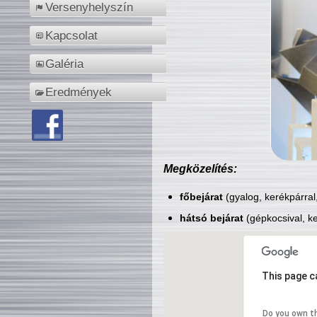
Versenyhelyszín
Kapcsolat
Galéria
Eredmények
Megközelítés:
főbejárat
(gyalog, kerékpárral
hátsó bejárat
(gépkocsival, ke
This page c
Do you own t