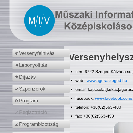
Versenyfelhívás
Versenyhelys
Lebonyolítás
cím: 6722 Szeged Kálvária sug
Díjazás
web:
www.agoraszeged.hu
Szponzorok
email: kapcsolat[kukac]agora
facebook:
www.facebook.com/
Program
telefon: +36(62)563-480
Regisztráció
fax: +36(62)563-499
Programbizottság