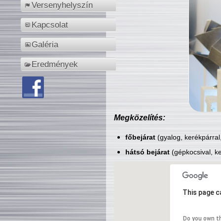
Versenyhelyszín
Kapcsolat
Galéria
Eredmények
Megközelítés:
főbejárat
(gyalog, kerékpárral
hátsó bejárat
(gépkocsival, ke
This page c
Do you own t