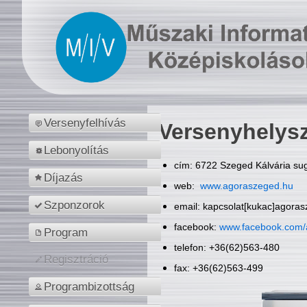
Versenyfelhívás
Versenyhelys
Lebonyolítás
cím: 6722 Szeged Kálvária sug
Díjazás
web:
www.agoraszeged.hu
Szponzorok
email: kapcsolat[kukac]agora
facebook:
www.facebook.com/
Program
telefon: +36(62)563-480
Regisztráció
fax: +36(62)563-499
Programbizottság