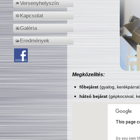
Versenyhelyszín
Kapcsolat
Galéria
Eredmények
Megközelítés:
főbejárat
(gyalog, kerékpárral
hátsó bejárat
(gépkocsival, ke
This page c
Do you own t