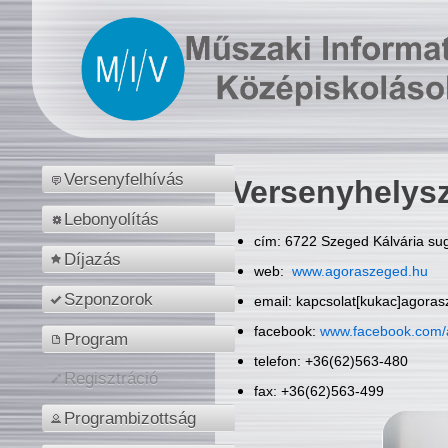
Versenyfelhívás
Versenyhelys
Lebonyolítás
cím: 6722 Szeged Kálvária sug
Díjazás
web:
www.agoraszeged.hu
Szponzorok
email: kapcsolat[kukac]agora
facebook:
www.facebook.com/
Program
telefon: +36(62)563-480
Regisztráció
fax: +36(62)563-499
Programbizottság