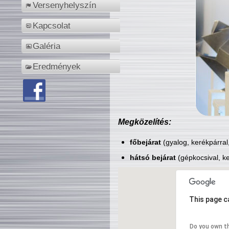
Versenyhelyszín
Kapcsolat
Galéria
Eredmények
Megközelítés:
főbejárat
(gyalog, kerékpárral
hátsó bejárat
(gépkocsival, ke
This page c
Do you own t