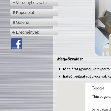
Versenyhelyszín
Kapcsolat
Galéria
Eredmények
Megközelítés:
főbejárat
(gyalog, kerékpárral
hátsó bejárat
(gépkocsival, ke
This page c
Do you own t