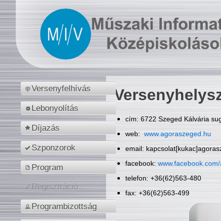
Versenyfelhívás
Versenyhelys
Lebonyolítás
cím: 6722 Szeged Kálvária sug
Díjazás
web:
www.agoraszeged.hu
Szponzorok
email: kapcsolat[kukac]agora
facebook:
www.facebook.com/
Program
telefon: +36(62)563-480
Regisztráció
fax: +36(62)563-499
Programbizottság