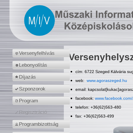
Versenyfelhívás
Versenyhelys
Lebonyolítás
cím: 6722 Szeged Kálvária sug
Díjazás
web:
www.agoraszeged.hu
Szponzorok
email: kapcsolat[kukac]agora
facebook:
www.facebook.com/
Program
telefon: +36(62)563-480
Regisztráció
fax: +36(62)563-499
Programbizottság