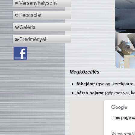
Versenyhelyszín
Kapcsolat
Galéria
Eredmények
Megközelítés:
főbejárat
(gyalog, kerékpárral
hátsó bejárat
(gépkocsival, ke
This page c
Do you own t