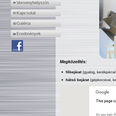
Versenyhelyszín
Kapcsolat
Galéria
Eredmények
Megközelítés:
főbejárat
(gyalog, kerékpárral
hátsó bejárat
(gépkocsival, ke
This page c
Do you own t