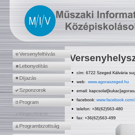
Versenyfelhívás
Versenyhelys
Lebonyolítás
cím: 6722 Szeged Kálvária sug
Díjazás
web:
www.agoraszeged.hu
Szponzorok
email: kapcsolat[kukac]agora
facebook:
www.facebook.com/
Program
telefon: +36(62)563-480
Regisztráció
fax: +36(62)563-499
Programbizottság