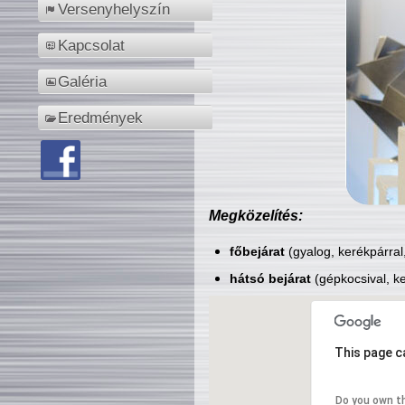
Versenyhelyszín
Kapcsolat
Galéria
Eredmények
Megközelítés:
főbejárat
(gyalog, kerékpárral
hátsó bejárat
(gépkocsival, ke
This page c
Do you own t