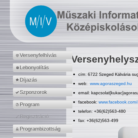
Versenyfelhívás
Versenyhelys
Lebonyolítás
cím: 6722 Szeged Kálvária sug
Díjazás
web:
www.agoraszeged.hu
Szponzorok
email: kapcsolat[kukac]agora
facebook:
www.facebook.com/
Program
telefon: +36(62)563-480
Regisztráció
fax: +36(62)563-499
Programbizottság