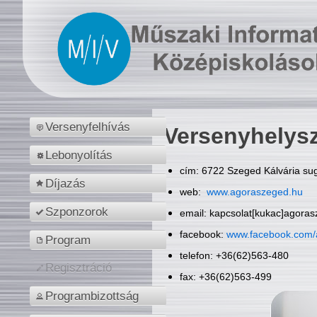
Versenyfelhívás
Versenyhelys
Lebonyolítás
cím: 6722 Szeged Kálvária sug
Díjazás
web:
www.agoraszeged.hu
Szponzorok
email: kapcsolat[kukac]agora
facebook:
www.facebook.com/
Program
telefon: +36(62)563-480
Regisztráció
fax: +36(62)563-499
Programbizottság