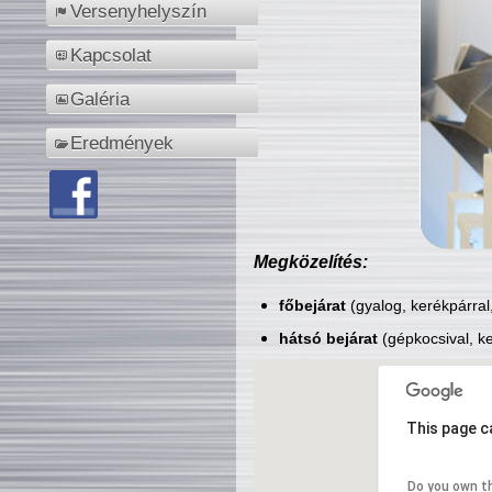
Versenyhelyszín
Kapcsolat
Galéria
Eredmények
Megközelítés:
főbejárat
(gyalog, kerékpárral
hátsó bejárat
(gépkocsival, ke
This page c
Do you own t