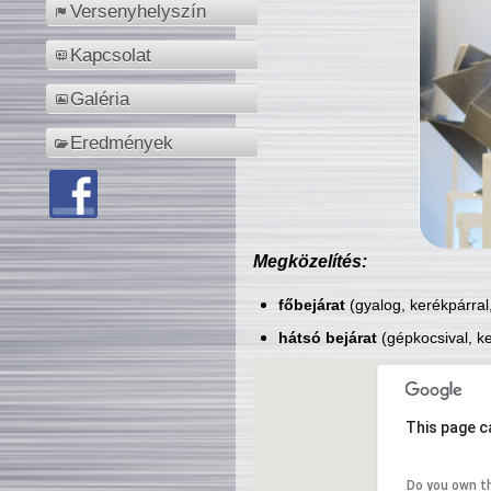
Versenyhelyszín
Kapcsolat
Galéria
Eredmények
Megközelítés:
főbejárat
(gyalog, kerékpárral
hátsó bejárat
(gépkocsival, ke
This page c
Do you own t