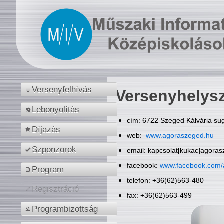
Versenyfelhívás
Versenyhelys
Lebonyolítás
cím: 6722 Szeged Kálvária sug
Díjazás
web:
www.agoraszeged.hu
Szponzorok
email: kapcsolat[kukac]agora
facebook:
www.facebook.com/
Program
telefon: +36(62)563-480
Regisztráció
fax: +36(62)563-499
Programbizottság