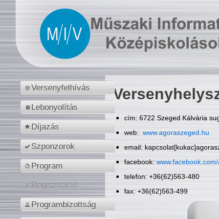
Versenyfelhívás
Versenyhelys
Lebonyolítás
cím: 6722 Szeged Kálvária sug
Díjazás
web:
www.agoraszeged.hu
Szponzorok
email: kapcsolat[kukac]agora
facebook:
www.facebook.com/
Program
telefon: +36(62)563-480
Regisztráció
fax: +36(62)563-499
Programbizottság