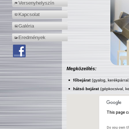
Versenyhelyszín
Kapcsolat
Galéria
Eredmények
Megközelítés:
főbejárat
(gyalog, kerékpárral
hátsó bejárat
(gépkocsival, ke
This page c
Do you own t