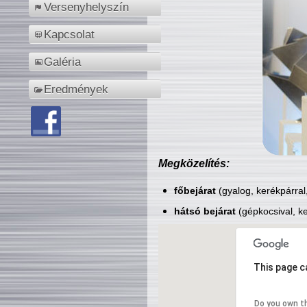
Versenyhelyszín
Kapcsolat
Galéria
Eredmények
Megközelítés:
főbejárat
(gyalog, kerékpárral
hátsó bejárat
(gépkocsival, ke
This page c
Do you own t