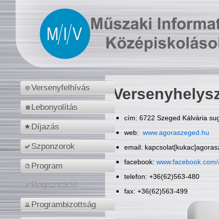
Versenyfelhívás
Versenyhelys
Lebonyolítás
cím: 6722 Szeged Kálvária sug
Díjazás
web:
www.agoraszeged.hu
Szponzorok
email: kapcsolat[kukac]agora
facebook:
www.facebook.com/
Program
telefon: +36(62)563-480
Regisztráció
fax: +36(62)563-499
Programbizottság