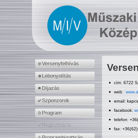
Versenyfelhívás
Versen
Lebonyolítás
cím: 6722 S
Díjazás
web:
www.a
Szponzorok
email: kapc
facebook:
w
Program
telefon: +3
Regisztráció
fax: +36(62
Programbizottság