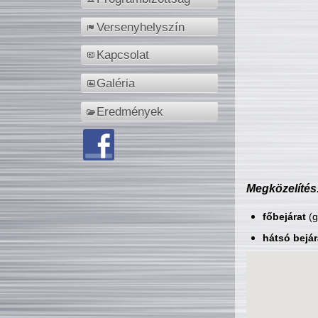
Versenyhelyszín
Kapcsolat
Galéria
Eredmények
Megközelítés
főbejárat
(g
hátsó bejár