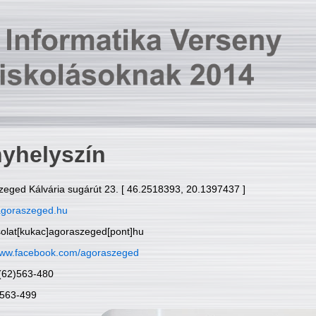
yhelyszín
zeged Kálvária sugárút 23. [ 46.2518393, 20.1397437 ]
goraszeged.hu
solat[kukac]agoraszeged[pont]hu
ww.facebook.com/agoraszeged
6(62)563-480
)563-499