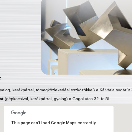
:
yalog, kerékpárral, tömegközlekedési eszközökkel) a Kálvária sugárút 2
at
(gépkocsival, kerékpárral, gyalog) a Gogol utca 32. felől
This page can't load Google Maps correctly.