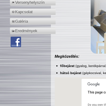
Versenyhelyszín
Kapcsolat
Galéria
Eredmények
Megközelítés:
főbejárat
(gyalog, kerékpárral
hátsó bejárat
(gépkocsival, ke
This page c
Do you own t