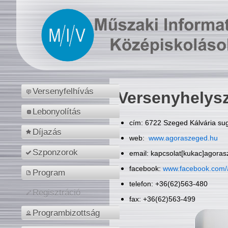
Versenyfelhívás
Versenyhelys
Lebonyolítás
cím: 6722 Szeged Kálvária sug
Díjazás
web:
www.agoraszeged.hu
Szponzorok
email: kapcsolat[kukac]agora
facebook:
www.facebook.com/
Program
telefon: +36(62)563-480
Regisztráció
fax: +36(62)563-499
Programbizottság