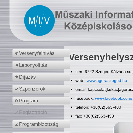
Versenyfelhívás
Versenyhelys
Lebonyolítás
cím: 6722 Szeged Kálvária sug
Díjazás
web:
www.agoraszeged.hu
Szponzorok
email: kapcsolat[kukac]agora
facebook:
www.facebook.com/
Program
telefon: +36(62)563-480
Regisztráció
fax: +36(62)563-499
Programbizottság