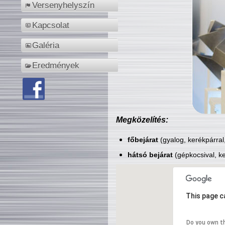
Versenyhelyszín
Kapcsolat
Galéria
Eredmények
Megközelítés:
főbejárat
(gyalog, kerékpárral
hátsó bejárat
(gépkocsival, ke
This page c
Do you own t