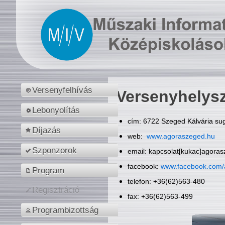
Versenyfelhívás
Versenyhelys
Lebonyolítás
cím: 6722 Szeged Kálvária sug
Díjazás
web:
www.agoraszeged.hu
Szponzorok
email: kapcsolat[kukac]agora
facebook:
www.facebook.com/
Program
telefon: +36(62)563-480
Regisztráció
fax: +36(62)563-499
Programbizottság