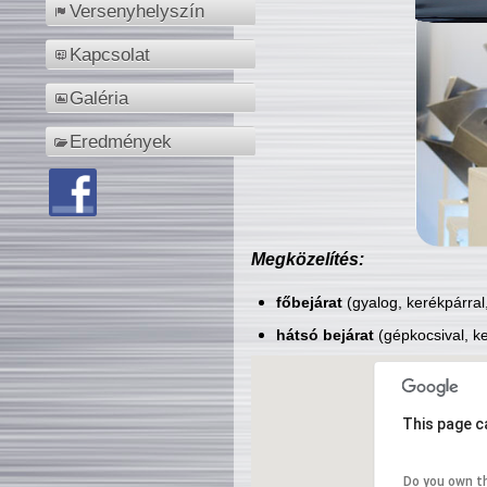
Versenyhelyszín
Kapcsolat
Galéria
Eredmények
Megközelítés:
főbejárat
(gyalog, kerékpárral
hátsó bejárat
(gépkocsival, ke
This page c
Do you own t