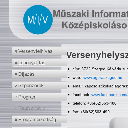
Versenyfelhívás
Versenyhelys
Lebonyolítás
cím: 6722 Szeged Kálvária sug
Díjazás
web:
www.agoraszeged.hu
Szponzorok
email: kapcsolat[kukac]agora
facebook:
www.facebook.com/
Program
telefon: +36(62)563-480
Regisztráció
fax: +36(62)563-499
Programbizottság