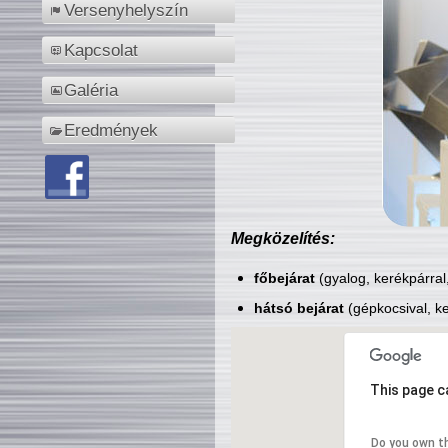
Versenyhelyszín
Kapcsolat
Galéria
Eredmények
Megközelítés:
főbejárat
(gyalog, kerékpárral
hátsó bejárat
(gépkocsival, ke
This page c
Do you own t