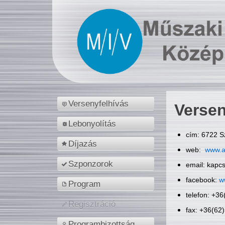
Versenyfelhívás
Versen
Lebonyolítás
cím: 6722 S
Díjazás
web:
www.a
Szponzorok
email: kapc
facebook:
w
Program
telefon: +3
Regisztráció
fax: +36(62
Programbizottság