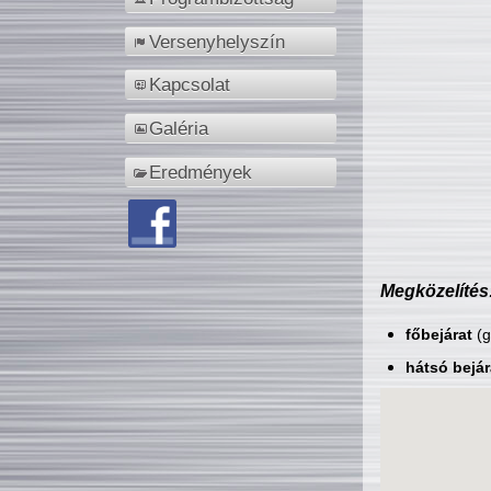
Versenyhelyszín
Kapcsolat
Galéria
Eredmények
Megközelítés
főbejárat
(g
hátsó bejár