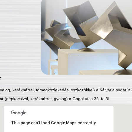
:
yalog, kerékpárral, tömegközlekedési eszközökkel) a Kálvária sugárút 2
at
(gépkocsival, kerékpárral, gyalog) a Gogol utca 32. felől
This page can't load Google Maps correctly.