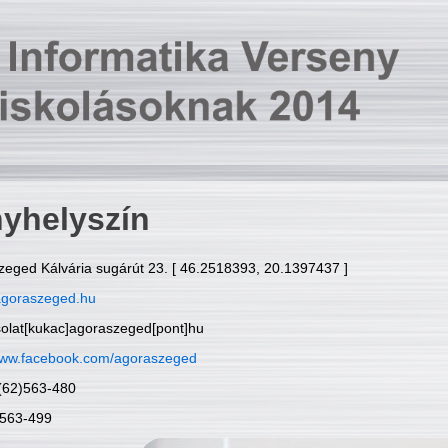
yhelyszín
zeged Kálvária sugárút 23. [ 46.2518393, 20.1397437 ]
goraszeged.hu
solat[kukac]agoraszeged[pont]hu
ww.facebook.com/agoraszeged
6(62)563-480
)563-499