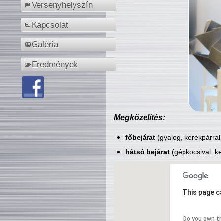
Versenyhelyszín
Kapcsolat
Galéria
Eredmények
Megközelítés:
főbejárat
(gyalog, kerékpárral
hátsó bejárat
(gépkocsival, ke
This page c
Do you own t