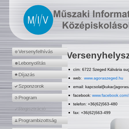
Versenyfelhívás
Versenyhelys
Lebonyolítás
cím: 6722 Szeged Kálvária sug
Díjazás
web:
www.agoraszeged.hu
Szponzorok
email: kapcsolat[kukac]agora
facebook:
www.facebook.com/
Program
telefon: +36(62)563-480
Regisztráció
fax: +36(62)563-499
Programbizottság