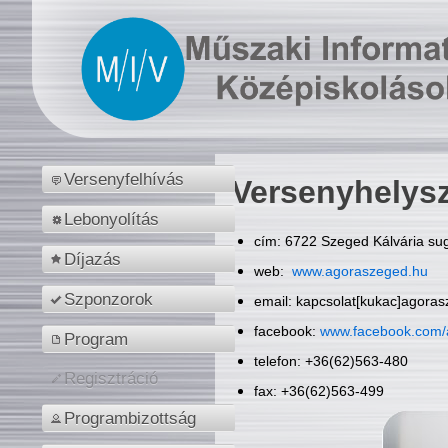
Versenyfelhívás
Versenyhelys
Lebonyolítás
cím: 6722 Szeged Kálvária sug
Díjazás
web:
www.agoraszeged.hu
Szponzorok
email: kapcsolat[kukac]agora
facebook:
www.facebook.com/
Program
telefon: +36(62)563-480
Regisztráció
fax: +36(62)563-499
Programbizottság