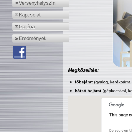
Versenyhelyszín
Kapcsolat
Galéria
Eredmények
Megközelítés:
főbejárat
(gyalog, kerékpárral
hátsó bejárat
(gépkocsival, ke
This page c
Do you own t