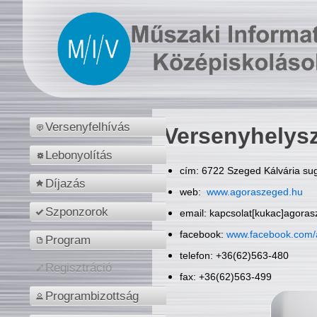
Versenyfelhívás
Versenyhelys
Lebonyolítás
cím: 6722 Szeged Kálvária sug
Díjazás
web:
www.agoraszeged.hu
Szponzorok
email: kapcsolat[kukac]agora
facebook:
www.facebook.com/
Program
telefon: +36(62)563-480
Regisztráció
fax: +36(62)563-499
Programbizottság