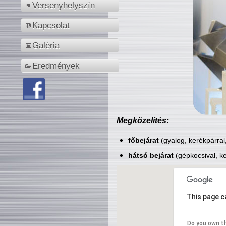
Versenyhelyszín
Kapcsolat
Galéria
Eredmények
Megközelítés:
főbejárat
(gyalog, kerékpárral
hátsó bejárat
(gépkocsival, ke
This page c
Do you own t