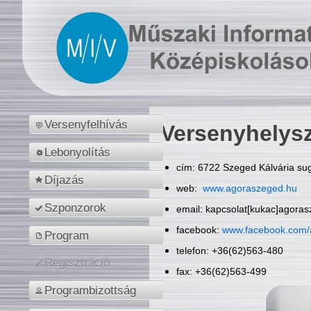
Versenyfelhívás
Versenyhelys
Lebonyolítás
cím: 6722 Szeged Kálvária sug
Díjazás
web:
www.agoraszeged.hu
Szponzorok
email: kapcsolat[kukac]agora
facebook:
www.facebook.com/
Program
telefon: +36(62)563-480
Regisztráció
fax: +36(62)563-499
Programbizottság