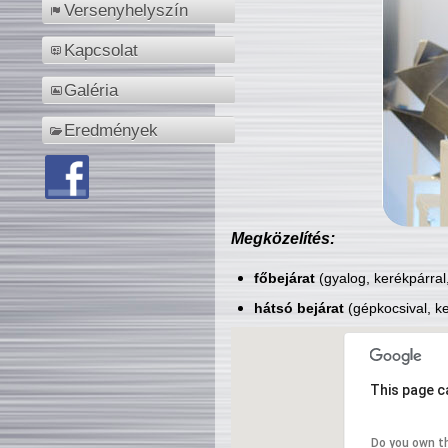
Versenyhelyszín
Kapcsolat
Galéria
Eredmények
Megközelítés:
főbejárat
(gyalog, kerékpárral
hátsó bejárat
(gépkocsival, ke
This page c
Do you own t