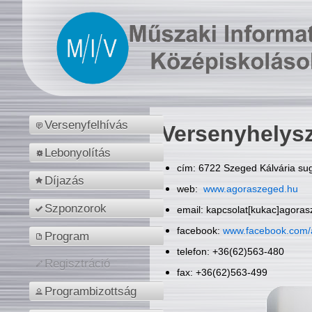
Versenyfelhívás
Versenyhelys
Lebonyolítás
cím: 6722 Szeged Kálvária sug
Díjazás
web:
www.agoraszeged.hu
Szponzorok
email: kapcsolat[kukac]agora
facebook:
www.facebook.com/
Program
telefon: +36(62)563-480
Regisztráció
fax: +36(62)563-499
Programbizottság