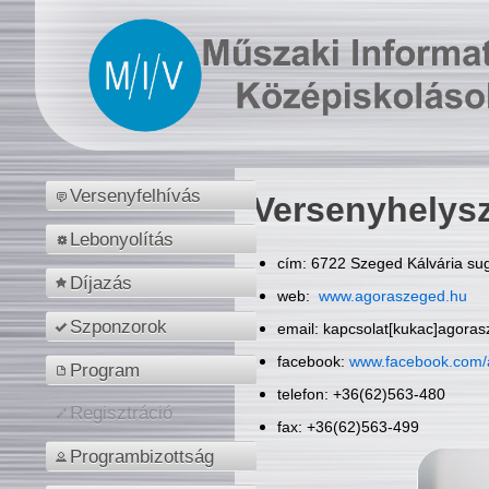
Versenyfelhívás
Versenyhelys
Lebonyolítás
cím: 6722 Szeged Kálvária sug
Díjazás
web:
www.agoraszeged.hu
Szponzorok
email: kapcsolat[kukac]agora
facebook:
www.facebook.com/
Program
telefon: +36(62)563-480
Regisztráció
fax: +36(62)563-499
Programbizottság