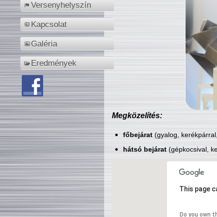
Versenyhelyszín
Kapcsolat
Galéria
Eredmények
Megközelítés:
főbejárat
(gyalog, kerékpárral
hátsó bejárat
(gépkocsival, ke
This page c
Do you own t