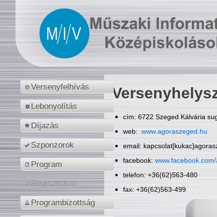
Versenyfelhívás
Versenyhelys
Lebonyolítás
cím: 6722 Szeged Kálvária sug
Díjazás
web:
www.agoraszeged.hu
Szponzorok
email: kapcsolat[kukac]agora
facebook:
www.facebook.com/
Program
telefon: +36(62)563-480
Regisztráció
fax: +36(62)563-499
Programbizottság