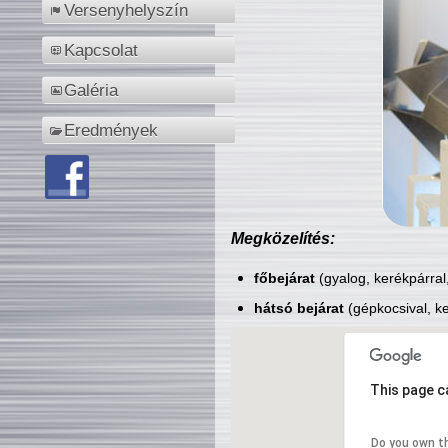
Versenyhelyszín
Kapcsolat
Galéria
Eredmények
Megközelítés:
főbejárat
(gyalog, kerékpárral
hátsó bejárat
(gépkocsival, ke
This page c
Do you own t