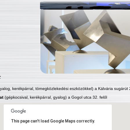
:
yalog, kerékpárral, tömegközlekedési eszközökkel) a Kálvária sugárút 2
at
(gépkocsival, kerékpárral, gyalog) a Gogol utca 32. felől
This page can't load Google Maps correctly.