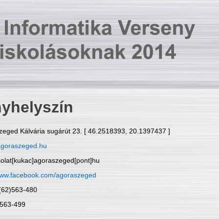
yhelyszín
zeged Kálvária sugárút 23. [ 46.2518393, 20.1397437 ]
goraszeged.hu
solat[kukac]agoraszeged[pont]hu
ww.facebook.com/agoraszeged
6(62)563-480
)563-499