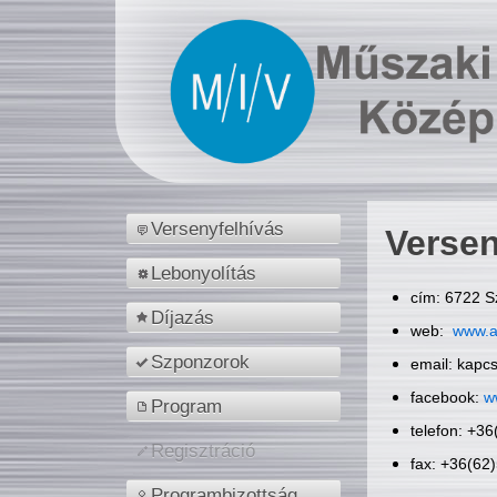
Versenyfelhívás
Versen
Lebonyolítás
cím: 6722 S
Díjazás
web:
www.a
Szponzorok
email: kapc
facebook:
w
Program
telefon: +3
Regisztráció
fax: +36(62
Programbizottság