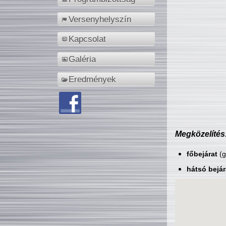
Versenyhelyszín
Kapcsolat
Galéria
Eredmények
Megközelítés
főbejárat
(g
hátsó bejár