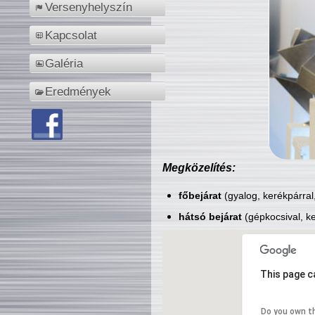
Versenyhelyszín
Kapcsolat
Galéria
Eredmények
Megközelítés:
főbejárat
(gyalog, kerékpárral
hátsó bejárat
(gépkocsival, ke
This page c
Do you own t