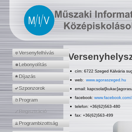
Versenyfelhívás
Versenyhelys
Lebonyolítás
cím: 6722 Szeged Kálvária sug
Díjazás
web:
www.agoraszeged.hu
Szponzorok
email: kapcsolat[kukac]agora
facebook:
www.facebook.com/
Program
telefon: +36(62)563-480
Regisztráció
fax: +36(62)563-499
Programbizottság