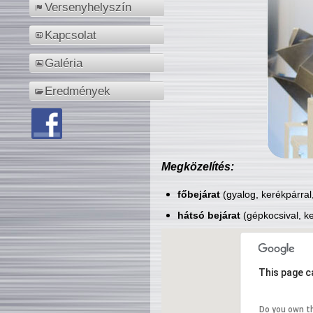
Versenyhelyszín
Kapcsolat
Galéria
Eredmények
Megközelítés:
főbejárat
(gyalog, kerékpárral
hátsó bejárat
(gépkocsival, ke
This page c
Do you own t