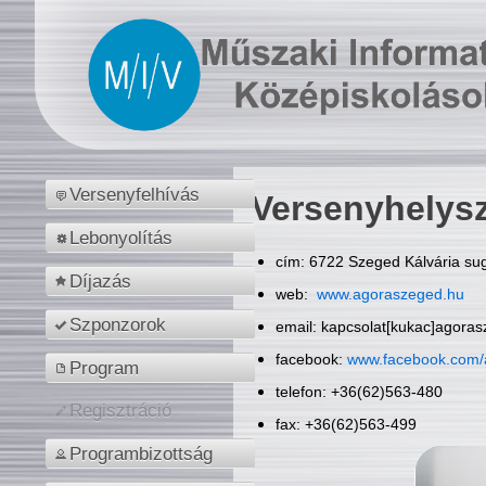
Versenyfelhívás
Versenyhelys
Lebonyolítás
cím: 6722 Szeged Kálvária sug
Díjazás
web:
www.agoraszeged.hu
Szponzorok
email: kapcsolat[kukac]agora
facebook:
www.facebook.com/
Program
telefon: +36(62)563-480
Regisztráció
fax: +36(62)563-499
Programbizottság