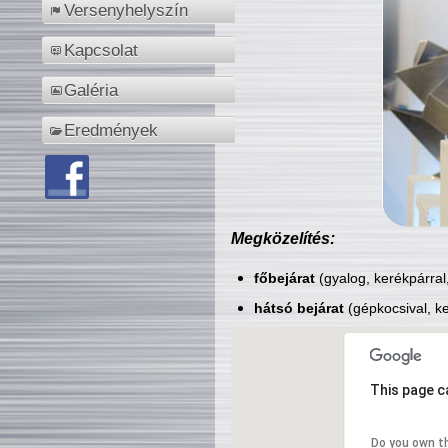
Versenyhelyszín
Kapcsolat
Galéria
Eredmények
Megközelítés:
főbejárat
(gyalog, kerékpárral
hátsó bejárat
(gépkocsival, ke
This page c
Do you own t