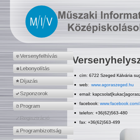
Versenyfelhívás
Versenyhelys
Lebonyolítás
cím: 6722 Szeged Kálvária sug
Díjazás
web:
www.agoraszeged.hu
Szponzorok
email: kapcsolat[kukac]agora
facebook:
www.facebook.com/
Program
telefon: +36(62)563-480
Regisztráció
fax: +36(62)563-499
Programbizottság