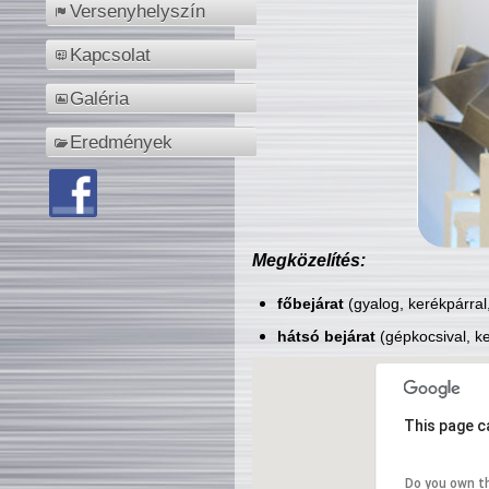
Versenyhelyszín
Kapcsolat
Galéria
Eredmények
Megközelítés:
főbejárat
(gyalog, kerékpárral
hátsó bejárat
(gépkocsival, ke
This page c
Do you own t