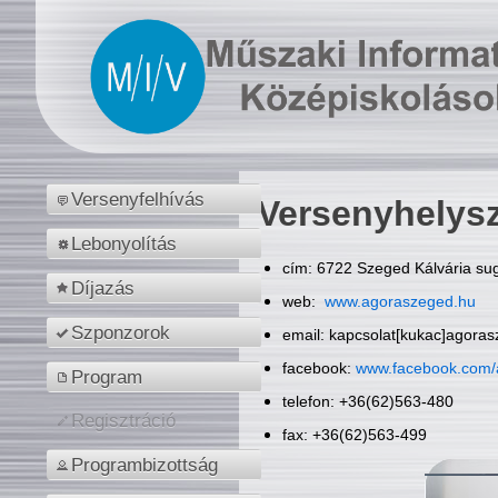
Versenyfelhívás
Versenyhelys
Lebonyolítás
cím: 6722 Szeged Kálvária sug
Díjazás
web:
www.agoraszeged.hu
Szponzorok
email: kapcsolat[kukac]agora
facebook:
www.facebook.com/
Program
telefon: +36(62)563-480
Regisztráció
fax: +36(62)563-499
Programbizottság