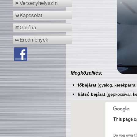
Versenyhelyszín
Kapcsolat
Galéria
Eredmények
Megközelítés:
főbejárat
(gyalog, kerékpárral
hátsó bejárat
(gépkocsival, ke
This page c
Do you own t