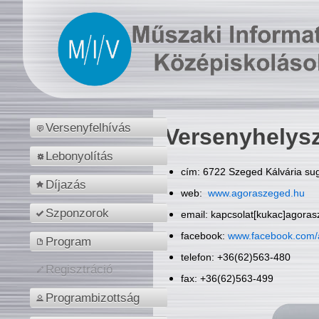
Versenyfelhívás
Versenyhelys
Lebonyolítás
cím: 6722 Szeged Kálvária sug
Díjazás
web:
www.agoraszeged.hu
Szponzorok
email: kapcsolat[kukac]agora
facebook:
www.facebook.com/
Program
telefon: +36(62)563-480
Regisztráció
fax: +36(62)563-499
Programbizottság