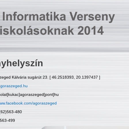
yhelyszín
zeged Kálvária sugárút 23. [ 46.2518393, 20.1397437 ]
goraszeged.hu
solat[kukac]agoraszeged[pont]hu
ww.facebook.com/agoraszeged
6(62)563-480
)563-499