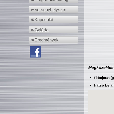
Versenyhelyszín
Kapcsolat
Galéria
Eredmények
Megközelítés
főbejárat
(g
hátsó bejár