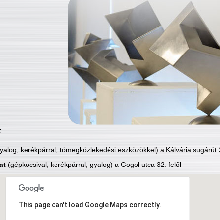
:
yalog, kerékpárral, tömegközlekedési eszközökkel) a Kálvária sugárút 2
at
(gépkocsival, kerékpárral, gyalog) a Gogol utca 32. felől
This page can't load Google Maps correctly.