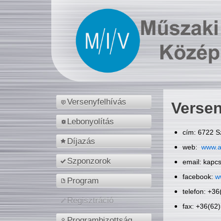
Versenyfelhívás
Versen
Lebonyolítás
cím: 6722 S
Díjazás
web:
www.a
Szponzorok
email: kapc
facebook:
w
Program
telefon: +3
Regisztráció
fax: +36(62
Programbizottság