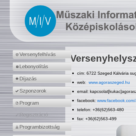
Versenyfelhívás
Versenyhelys
Lebonyolítás
cím: 6722 Szeged Kálvária sug
Díjazás
web:
www.agoraszeged.hu
Szponzorok
email: kapcsolat[kukac]agora
facebook:
www.facebook.com/
Program
telefon: +36(62)563-480
Regisztráció
fax: +36(62)563-499
Programbizottság