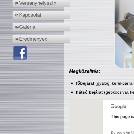
Versenyhelyszín
Kapcsolat
Galéria
Eredmények
Megközelítés:
főbejárat
(gyalog, kerékpárral
hátsó bejárat
(gépkocsival, ke
This page c
Do you own t