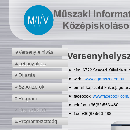
Versenyfelhívás
Versenyhelys
Lebonyolítás
cím: 6722 Szeged Kálvária sug
Díjazás
web:
www.agoraszeged.hu
Szponzorok
email: kapcsolat[kukac]agora
facebook:
www.facebook.com/
Program
telefon: +36(62)563-480
Regisztráció
fax: +36(62)563-499
Programbizottság