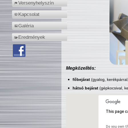
Versenyhelyszín
Kapcsolat
Galéria
Eredmények
Megközelítés:
főbejárat
(gyalog, kerékpárral
hátsó bejárat
(gépkocsival, ke
This page c
Do you own t