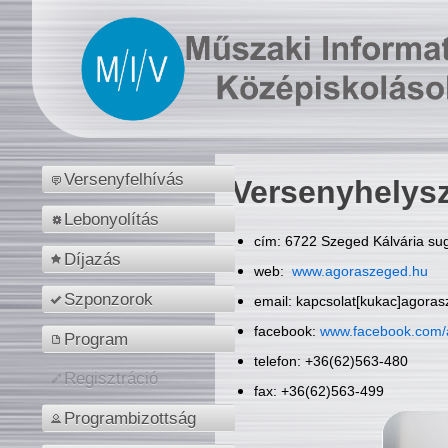
Versenyfelhívás
Versenyhelys
Lebonyolítás
cím: 6722 Szeged Kálvária sug
Díjazás
web:
www.agoraszeged.hu
Szponzorok
email: kapcsolat[kukac]agora
facebook:
www.facebook.com/
Program
telefon: +36(62)563-480
Regisztráció
fax: +36(62)563-499
Programbizottság