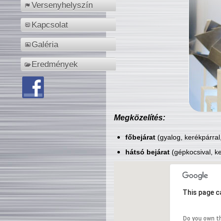
Versenyhelyszín
Kapcsolat
Galéria
Eredmények
Megközelítés:
főbejárat
(gyalog, kerékpárral
hátsó bejárat
(gépkocsival, ke
This page c
Do you own t