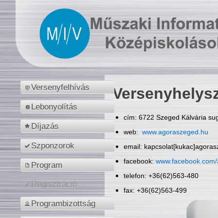
Versenyfelhívás
Versenyhelys
Lebonyolítás
cím: 6722 Szeged Kálvária sug
Díjazás
web:
www.agoraszeged.hu
Szponzorok
email: kapcsolat[kukac]agora
facebook:
www.facebook.com/
Program
telefon: +36(62)563-480
Regisztráció
fax: +36(62)563-499
Programbizottság