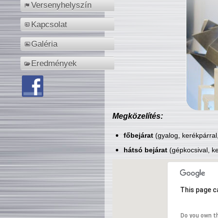
Versenyhelyszín
Kapcsolat
Galéria
Eredmények
Megközelítés:
főbejárat
(gyalog, kerékpárral
hátsó bejárat
(gépkocsival, ke
This page c
Do you own t