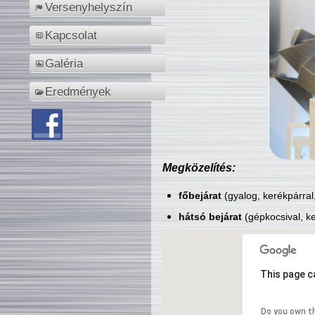
Versenyhelyszín
Kapcsolat
Galéria
Eredmények
Megközelítés:
főbejárat
(gyalog, kerékpárral
hátsó bejárat
(gépkocsival, ke
This page c
Do you own t