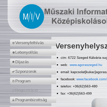
Versenyfelhívás
Versenyhelys
Lebonyolítás
cím: 6722 Szeged Kálvária sug
Díjazás
web:
www.agoraszeged.hu
Szponzorok
email: kapcsolat[kukac]agora
facebook:
www.facebook.com/
Program
telefon: +36(62)563-480
Regisztráció
fax: +36(62)563-499
Programbizottság