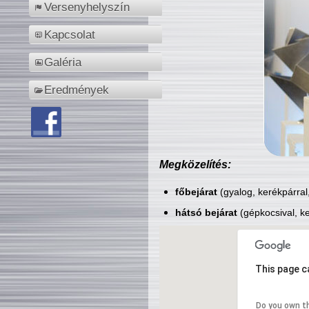
Versenyhelyszín
Kapcsolat
Galéria
Eredmények
Megközelítés:
főbejárat
(gyalog, kerékpárral
hátsó bejárat
(gépkocsival, ke
This page c
Do you own t