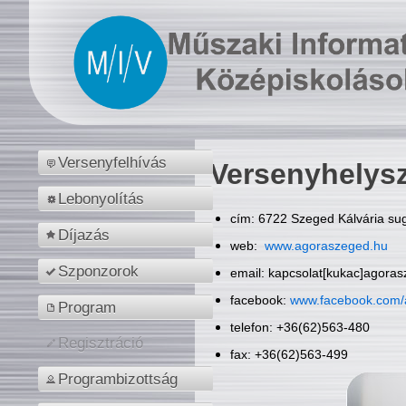
Versenyfelhívás
Versenyhelys
Lebonyolítás
cím: 6722 Szeged Kálvária sug
Díjazás
web:
www.agoraszeged.hu
Szponzorok
email: kapcsolat[kukac]agora
facebook:
www.facebook.com/
Program
telefon: +36(62)563-480
Regisztráció
fax: +36(62)563-499
Programbizottság