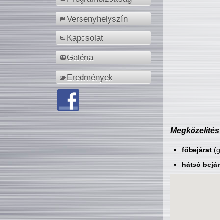
Versenyhelyszín
Kapcsolat
Galéria
Eredmények
Megközelítés
főbejárat
(g
hátsó bejár