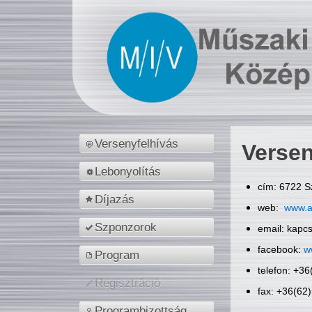
Versenyfelhívás
Versen
Lebonyolítás
cím: 6722 S
Díjazás
web:
www.a
Szponzorok
email: kapc
facebook:
w
Program
telefon: +3
Regisztráció
fax: +36(62
Programbizottság