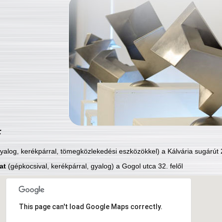
:
yalog, kerékpárral, tömegközlekedési eszközökkel) a Kálvária sugárút 2
at
(gépkocsival, kerékpárral, gyalog) a Gogol utca 32. felől
This page can't load Google Maps correctly.