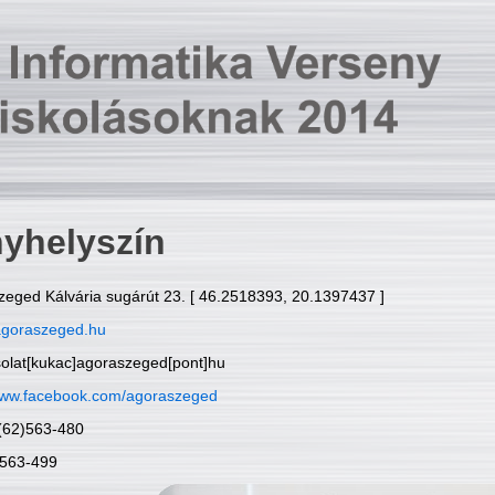
yhelyszín
zeged Kálvária sugárút 23. [ 46.2518393, 20.1397437 ]
goraszeged.hu
solat[kukac]agoraszeged[pont]hu
ww.facebook.com/agoraszeged
6(62)563-480
)563-499