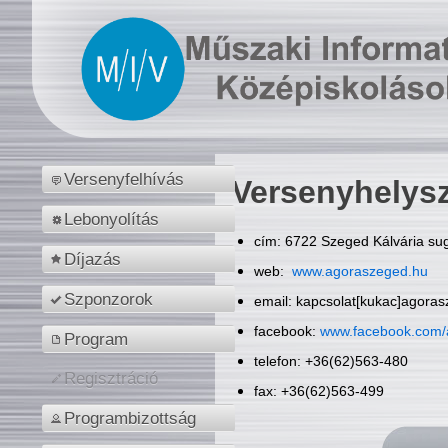
Versenyfelhívás
Versenyhelys
Lebonyolítás
cím: 6722 Szeged Kálvária sug
Díjazás
web:
www.agoraszeged.hu
Szponzorok
email: kapcsolat[kukac]agora
facebook:
www.facebook.com/
Program
telefon: +36(62)563-480
Regisztráció
fax: +36(62)563-499
Programbizottság