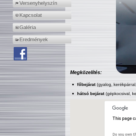
Versenyhelyszín
Kapcsolat
Galéria
Eredmények
Megközelítés:
főbejárat
(gyalog, kerékpárral
hátsó bejárat
(gépkocsival, ke
This page c
Do you own t