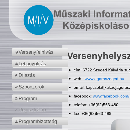
Versenyfelhívás
Versenyhelys
Lebonyolítás
cím: 6722 Szeged Kálvária sug
Díjazás
web:
www.agoraszeged.hu
Szponzorok
email: kapcsolat[kukac]agora
facebook:
www.facebook.com/
Program
telefon: +36(62)563-480
Regisztráció
fax: +36(62)563-499
Programbizottság