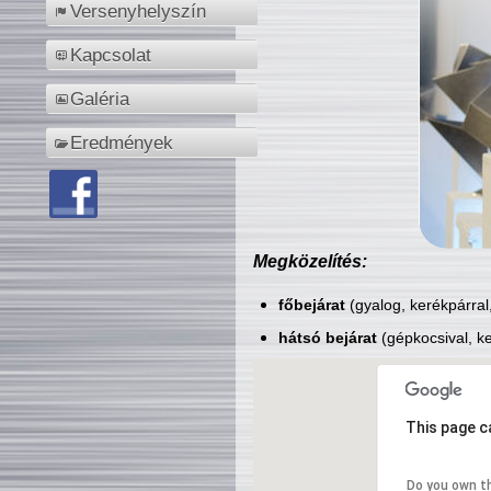
Versenyhelyszín
Kapcsolat
Galéria
Eredmények
Megközelítés:
főbejárat
(gyalog, kerékpárral
hátsó bejárat
(gépkocsival, ke
This page c
Do you own t